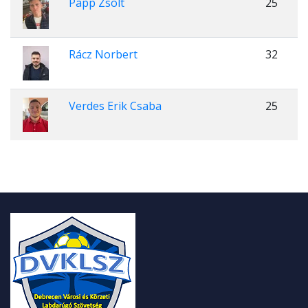
Papp Zsolt
25
Rácz Norbert
32
Verdes Erik Csaba
25