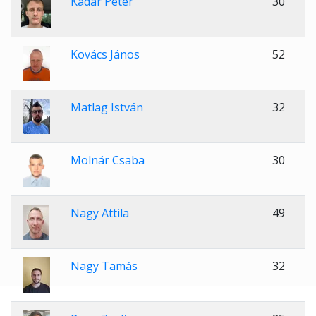
Kádár Péter
30
Kovács János
52
Matlag István
32
Molnár Csaba
30
Nagy Attila
49
Nagy Tamás
32