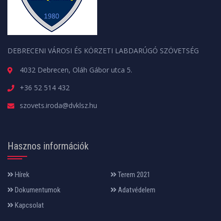
DEBRECENI VÁROSI ÉS KÖRZETI LABDARÚGÓ SZÖVETSÉG
4032 Debrecen, Oláh Gábor utca 5.
+36 52 514 432
szovets.iroda@dvklsz.hu
Hasznos információk
Hírek
Terem 2021
Dokumentumok
Adatvédelem
Kapcsolat