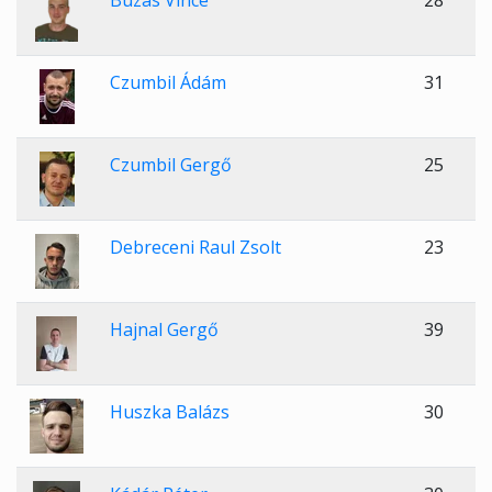
Buzás Vince
28
Czumbil Ádám
31
Czumbil Gergő
25
Debreceni Raul Zsolt
23
Hajnal Gergő
39
Huszka Balázs
30