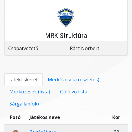
MRK-Struktúra
Csapatvezető
Rácz Norbert
Játékoskeret
Mérkőzések (részletes)
Mérkőzések (lista)
Góllövő lista
Sárga lap(ok)
Fotó
Játékos neve
Kor