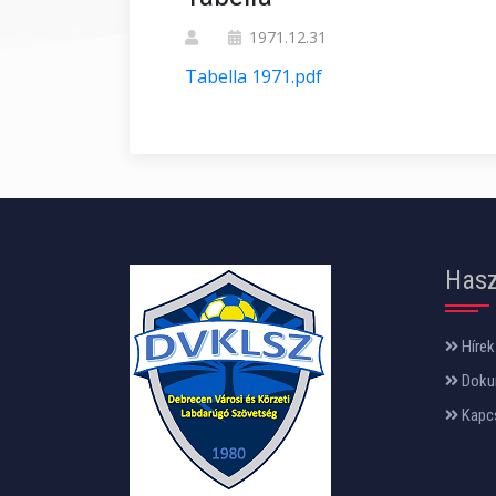
1971.12.31
Tabella 1971.pdf
Hasz
Hírek
Doku
Kapc