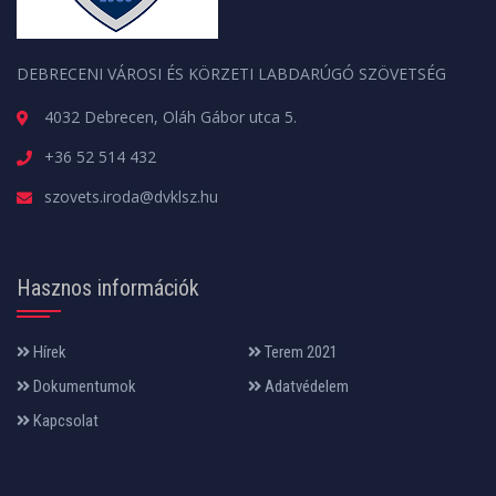
DEBRECENI VÁROSI ÉS KÖRZETI LABDARÚGÓ SZÖVETSÉG
4032 Debrecen, Oláh Gábor utca 5.
+36 52 514 432
szovets.iroda@dvklsz.hu
Hasznos információk
Hírek
Terem 2021
Dokumentumok
Adatvédelem
Kapcsolat