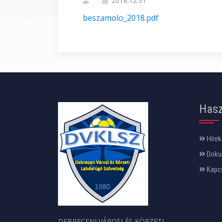
2018.12.31
beszamolo_2018.pdf
Hasz
Hírek
Doku
Kapc
DEBRECENI VÁROSI ÉS KÖRZETI