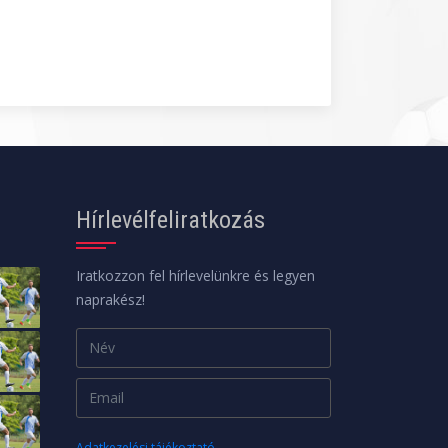
Hírlevélfeliratkozás
Iratkozzon fel hírlevelünkre és legyen
naprakész!
Adatkezelési tájékoztató