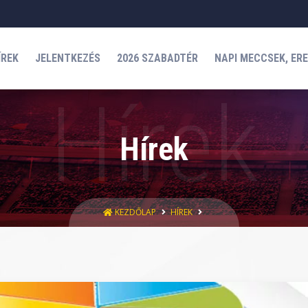
ÍREK
JELENTKEZÉS
2026 SZABADTÉR
NAPI MECCSEK, ER
Hírek
KEZDŐLAP
HÍREK