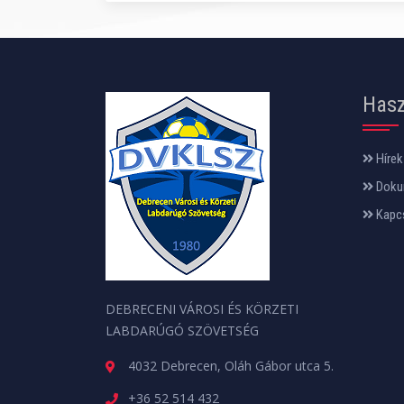
Hasz
Hírek
Doku
Kapc
DEBRECENI VÁROSI ÉS KÖRZETI
LABDARÚGÓ SZÖVETSÉG
4032 Debrecen, Oláh Gábor utca 5.
+36 52 514 432