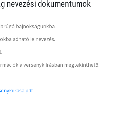
kság nevezési dokumentumok
labdarúgó bajnokságunkba.
tokba adható le nevezés.
.
formációk a versenykiírásban megtekinthető.
enykiirasa.pdf