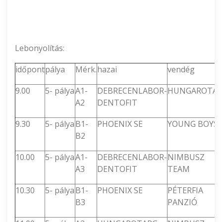
Lebonyolítás:
időpont
pálya
Mérk.
hazai
vendég
9.00
5- pálya
A1-
DEBRECENLABOR-
HUNGAROTA
A2
DENTOFIT
9.30
5- pálya
B1-
PHOENIX SE
YOUNG BOYS
B2
10.00
5- pálya
A1-
DEBRECENLABOR-
NIMBUSZ
A3
DENTOFIT
TEAM
10.30
5- pálya
B1-
PHOENIX SE
PÉTERFIA
B3
PANZIÓ