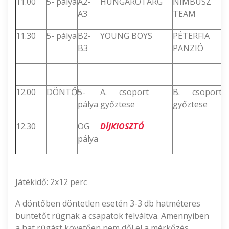
11.00
5- pálya
A2-
HUNGAROTARG
NIMBUSZ
A3
TEAM
11.30
5- pálya
B2-
YOUNG BOYS
PÉTERFIA
B3
PANZIÓ
12.00
DÖNTŐ
5-
A. csoport
B. csoport
pálya
győztese
győztese
12.30
OG
DÍJKIOSZTÓ
pálya
Játékidő: 2x12 perc
A döntőben döntetlen esetén 3-3 db hatméteres
büntetőt rúgnak a csapatok felváltva. Amennyiben
a hat rúgást követően nem dől el a mérkőzés,