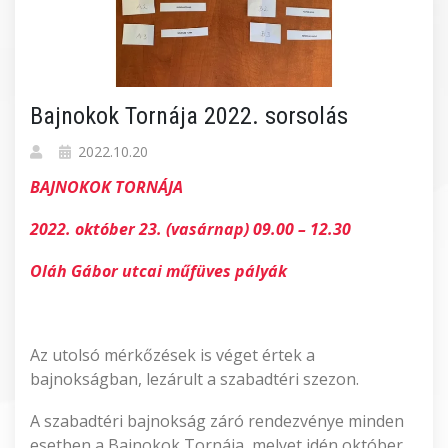
Bajnokok Tornája 2022. sorsolás
2022.10.20
BAJNOKOK TORNÁJA
2022. október 23. (vasárnap) 09.00 – 12.30
Oláh Gábor utcai műfüves pályák
Az utolsó mérkőzések is véget értek a
bajnokságban, lezárult a szabadtéri szezon.
A szabadtéri bajnokság záró rendezvénye minden
esetben a Bajnokok Tornája, melyet idén október