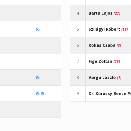
4
Barta Lajos
(27)
5
Szilágyi Róbert
(18)
6
Kokas Csaba
(3)
7
Fige Zoltán
(23)
8
Varga László
(1)
9
Dr. Kőrössy Bence P