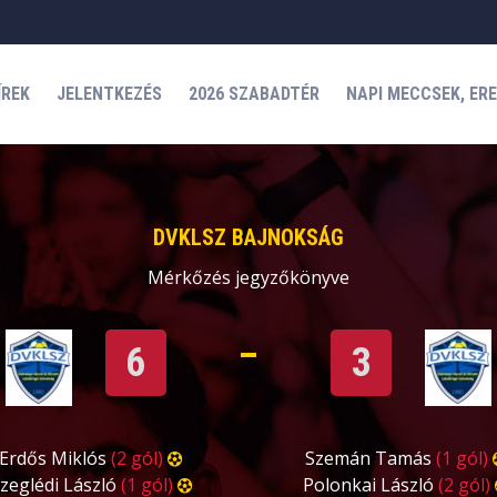
ÍREK
JELENTKEZÉS
2026 SZABADTÉR
NAPI MECCSEK, ER
DVKLSZ BAJNOKSÁG
Mérkőzés jegyzőkönyve
6
3
Erdős Miklós
(2 gól)
Szemán Tamás
(1 gól)
zeglédi László
(1 gól)
Polonkai László
(2 gól)