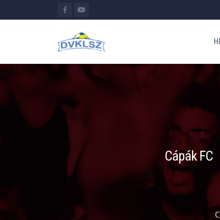
H
Cápák FC
C