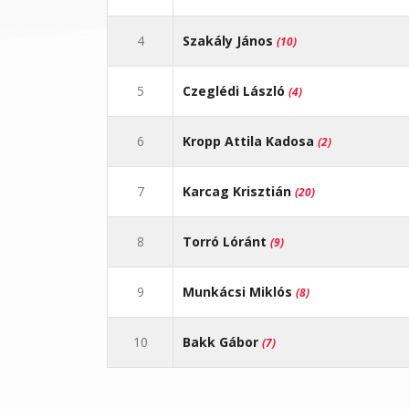
4
Szakály János
(10)
5
Czeglédi László
(4)
6
Kropp Attila Kadosa
(2)
7
Karcag Krisztián
(20)
8
Torró Lóránt
(9)
9
Munkácsi Miklós
(8)
10
Bakk Gábor
(7)