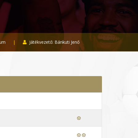
kum
|
Játékvezető: Bánkuti Jenő