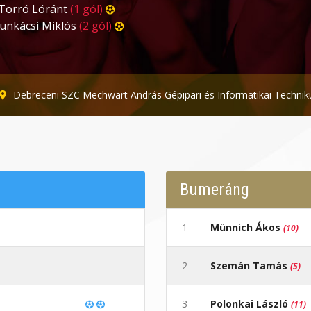
Torró Lóránt
(1 gól)
unkácsi Miklós
(2 gól)
Debreceni SZC Mechwart András Gépipari és Informatikai Techni
Bumeráng
1
Münnich Ákos
(10)
2
Szemán Tamás
(5)
3
Polonkai László
(11)