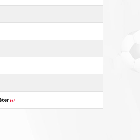
éter
(8)