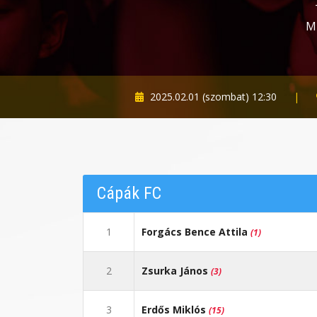
M
2025.02.01 (szombat) 12:30
|
Cápák FC
1
Forgács Bence Attila
(1)
2
Zsurka János
(3)
3
Erdős Miklós
(15)