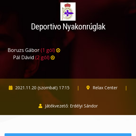
Deportivo Nyakonrúglak
Boruzs Gábor
(1 gól)
Pál Dávid
(2 gól)
2021.11.20 (szombat) 17:15
|
Relax Center
|
Játékvezető: Erdélyi Sándor