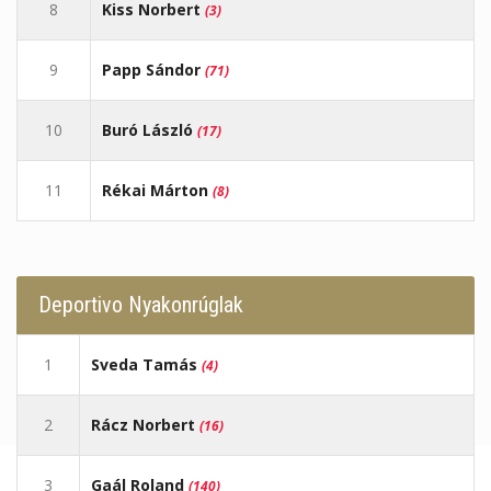
8
Kiss Norbert
(3)
9
Papp Sándor
(71)
10
Buró László
(17)
11
Rékai Márton
(8)
Deportivo Nyakonrúglak
1
Sveda Tamás
(4)
2
Rácz Norbert
(16)
3
Gaál Roland
(140)