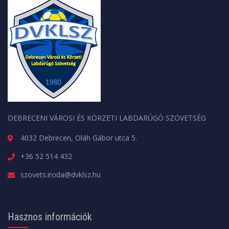
DEBRECENI VÁROSI ÉS KÖRZETI LABDARÚGÓ SZÖVETSÉG
4032 Debrecen, Oláh Gábor utca 5.
+36 52 514 432
szovets.iroda@dvklsz.hu
Hasznos információk