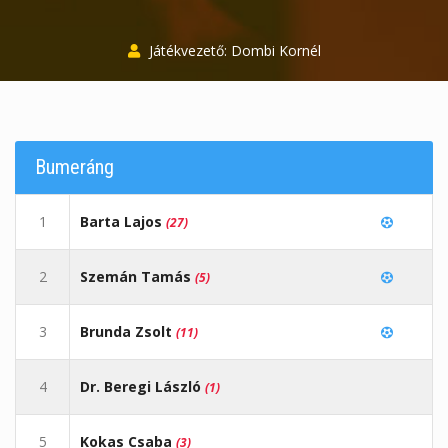
Játékvezető: Dombi Kornél
Bumeráng
1
Barta Lajos
(27)
2
Szemán Tamás
(5)
3
Brunda Zsolt
(11)
4
Dr. Beregi László
(1)
5
Kokas Csaba
(3)