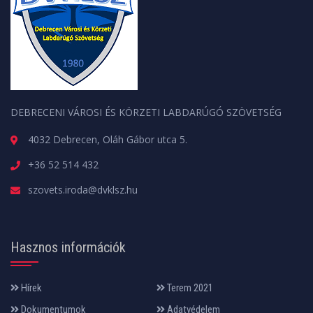
DEBRECENI VÁROSI ÉS KÖRZETI LABDARÚGÓ SZÖVETSÉG
4032 Debrecen, Oláh Gábor utca 5.
+36 52 514 432
szovets.iroda@dvklsz.hu
Hasznos információk
Hírek
Terem 2021
Dokumentumok
Adatvédelem