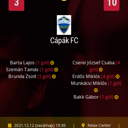
3
10
Cápák FC
Barta Lajos
(1 gól)
Cserei József Csaba
(4
Szemán Tamás
(1 gól)
gól)
Brunda Zsolt
(1 gól)
Erdős Miklós
(4 gól)
Munkácsi Miklós
(1 gól)
Bakk Gábor
(1 gól)
2021.12.12 (vasárnap) 19:30
|
Relax Center
|