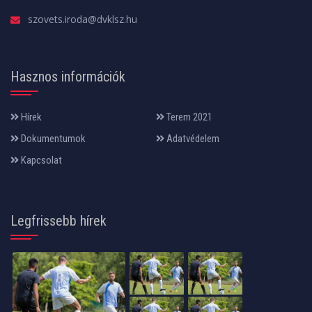
szovets.iroda@dvklsz.hu
Hasznos információk
Hírek
Terem 2021
Dokumentumok
Adatvédelem
Kapcsolat
Legfrissebb hírek