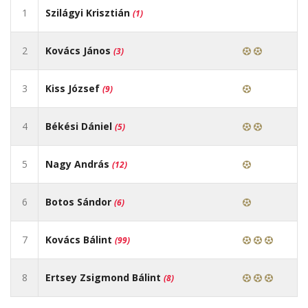
1
Szilágyi Krisztián
(1)
2
Kovács János
(3)
3
Kiss József
(9)
4
Békési Dániel
(5)
5
Nagy András
(12)
6
Botos Sándor
(6)
7
Kovács Bálint
(99)
8
Ertsey Zsigmond Bálint
(8)