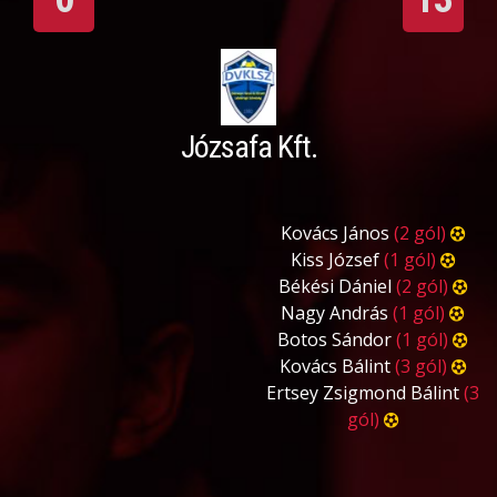
Józsafa Kft.
Kovács János
(2 gól)
Kiss József
(1 gól)
Békési Dániel
(2 gól)
Nagy András
(1 gól)
Botos Sándor
(1 gól)
Kovács Bálint
(3 gól)
Ertsey Zsigmond Bálint
(3
gól)