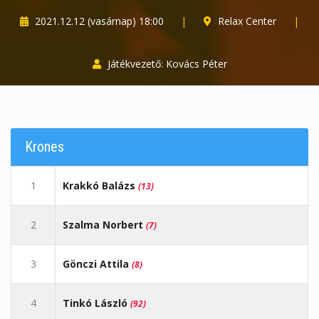
2021.12.12 (vasárnap) 18:00
|
Relax Center
|
Játékvezető: Kovács Péter
Krones
1
Krakkó Balázs
(13)
2
Szalma Norbert
(7)
3
Gönczi Attila
(8)
4
Tinkó László
(92)