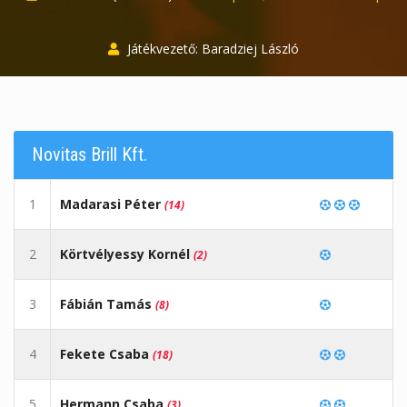
Játékvezető: Baradziej László
Novitas Brill Kft.
1
Madarasi Péter
(14)
2
Körtvélyessy Kornél
(2)
3
Fábián Tamás
(8)
4
Fekete Csaba
(18)
5
Hermann Csaba
(3)