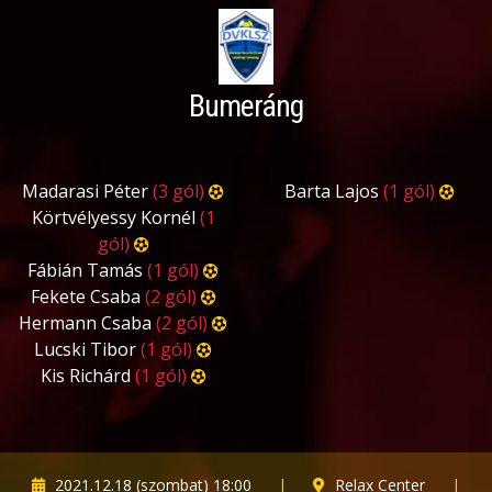
Bumeráng
Madarasi Péter
(3 gól)
Barta Lajos
(1 gól)
Körtvélyessy Kornél
(1
gól)
Fábián Tamás
(1 gól)
Fekete Csaba
(2 gól)
Hermann Csaba
(2 gól)
Lucski Tibor
(1 gól)
Kis Richárd
(1 gól)
2021.12.18 (szombat) 18:00
|
Relax Center
|