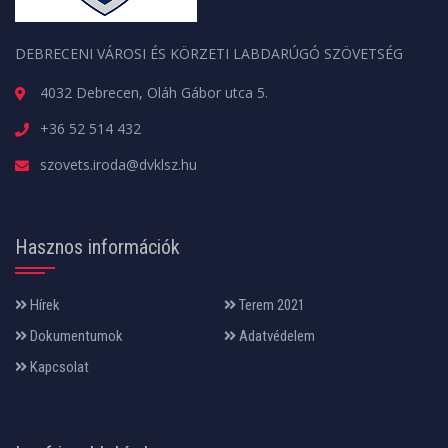
DEBRECENI VÁROSI ÉS KÖRZETI LABDARÚGÓ SZÖVETSÉG
4032 Debrecen, Oláh Gábor utca 5.
+36 52 514 432
szovets.iroda@dvklsz.hu
Hasznos információk
Hírek
Terem 2021
Dokumentumok
Adatvédelem
Kapcsolat