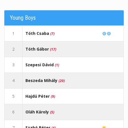
Young Boys
1
Tóth Csaba
(7)
2
Tóth Gábor
(17)
3
Szepesi Dávid
(1)
4
Beszeda Mihály
(20)
5
Hajdú Péter
(9)
6
Oláh Károly
(5)
7
Szabó Péter
(4)