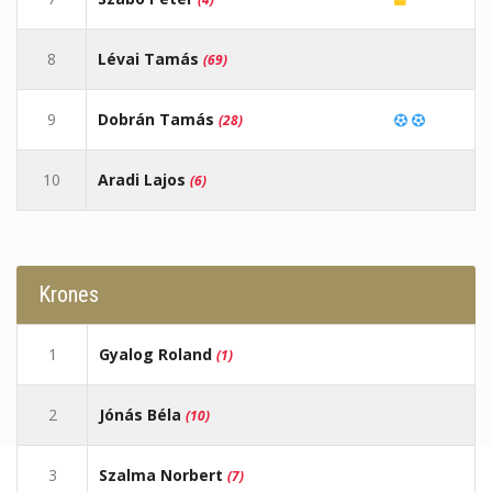
8
Lévai Tamás
(69)
9
Dobrán Tamás
(28)
10
Aradi Lajos
(6)
Krones
1
Gyalog Roland
(1)
2
Jónás Béla
(10)
3
Szalma Norbert
(7)