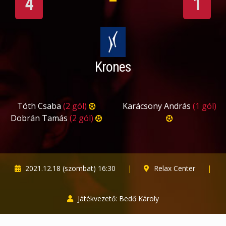
4
1
Krones
Tóth Csaba
(2 gól)
Karácsony András
(1 gól)
Dobrán Tamás
(2 gól)
2021.12.18 (szombat) 16:30
|
Relax Center
|
Játékvezető: Bedő Károly