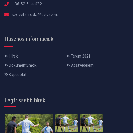
+36 52 514 432
szovets.iroda@dvklsz.hu
Hasznos információk
Hírek
Terem 2021
Dokumentumok
Adatvédelem
Kapcsolat
Legfrissebb hírek