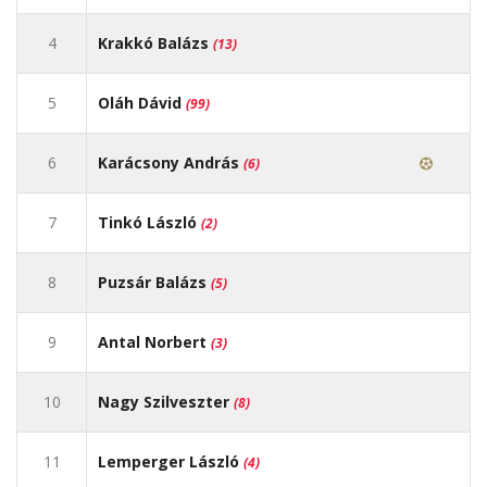
4
Krakkó Balázs
(13)
5
Oláh Dávid
(99)
6
Karácsony András
(6)
7
Tinkó László
(2)
8
Puzsár Balázs
(5)
9
Antal Norbert
(3)
10
Nagy Szilveszter
(8)
11
Lemperger László
(4)