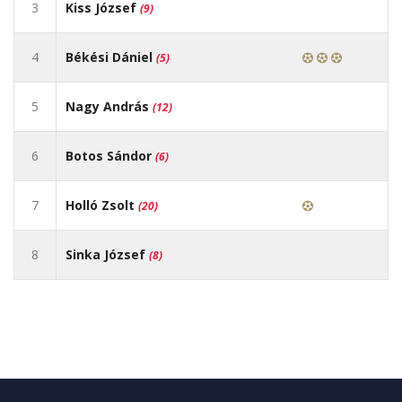
3
Kiss József
(9)
4
Békési Dániel
(5)
5
Nagy András
(12)
6
Botos Sándor
(6)
7
Holló Zsolt
(20)
8
Sinka József
(8)