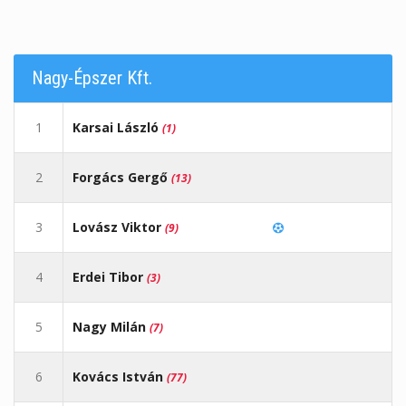
Nagy-Épszer Kft.
1
Karsai László
(1)
2
Forgács Gergő
(13)
3
Lovász Viktor
(9)
4
Erdei Tibor
(3)
5
Nagy Milán
(7)
6
Kovács István
(77)