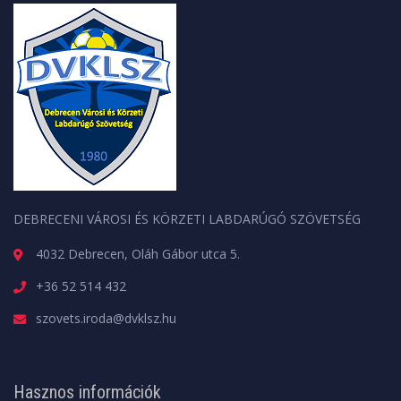
DEBRECENI VÁROSI ÉS KÖRZETI LABDARÚGÓ SZÖVETSÉG
4032 Debrecen, Oláh Gábor utca 5.
+36 52 514 432
szovets.iroda@dvklsz.hu
Hasznos információk