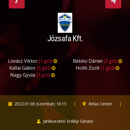
Józsafa Kft.
Lovász Viktor
(1 gól)
Békési Dániel
(3 gól)
Kállai Gábor
(5 gól)
Holló Zsolt
(1 gól)
Nagy Gyula
(1 gól)
2022.01.08 (szombat) 16:15
|
Relax Center
|
Játékvezető: Erdélyi Sándor