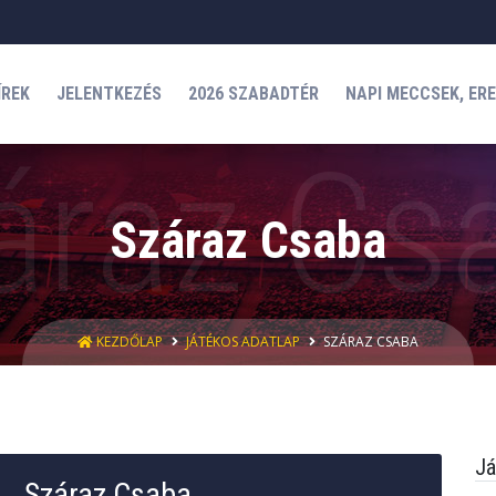
ÍREK
JELENTKEZÉS
2026 SZABADTÉR
NAPI MECCSEK, ER
Száraz Csaba
KEZDŐLAP
JÁTÉKOS ADATLAP
SZÁRAZ CSABA
Já
Száraz Csaba