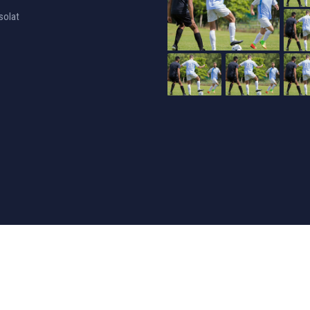
solat
24design
készítette