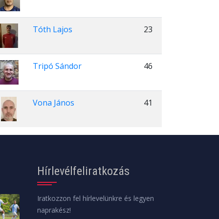
Tóth Lajos
23
Tripó Sándor
46
Vona János
41
Hírlevélfeliratkozás
Iratkozzon fel hírlevelünkre és legyen
naprakész!