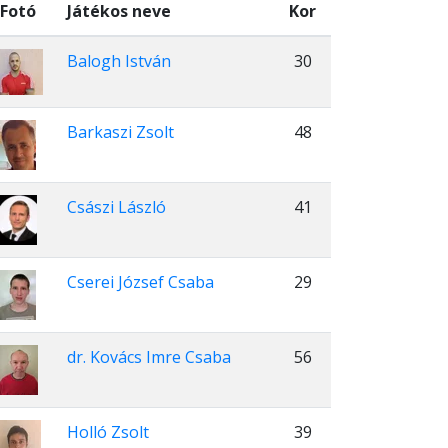
Fotó
Játékos neve
Kor
Balogh István
30
Barkaszi Zsolt
48
Császi László
41
Cserei József Csaba
29
dr. Kovács Imre Csaba
56
Holló Zsolt
39