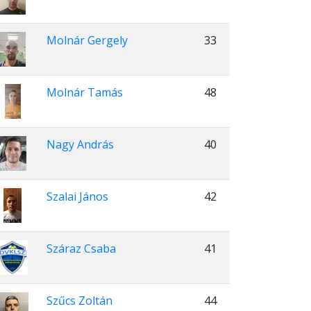
Molnár Gergely
33
Molnár Tamás
48
Nagy András
40
Szalai János
42
Száraz Csaba
41
Szűcs Zoltán
44