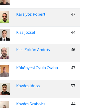
Karalyos Róbert
47
Kiss József
44
Kiss Zoltán András
46
Kökényesi Gyula Csaba
47
Kovács János
57
Kovács Szabolcs
44