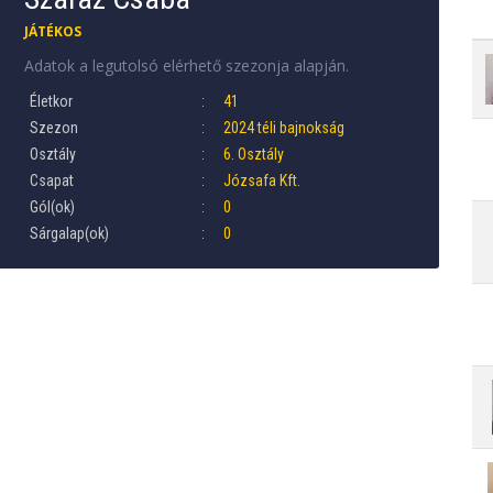
JÁTÉKOS
Adatok a legutolsó elérhető szezonja alapján.
Életkor
41
Szezon
2024 téli bajnokság
Osztály
6. Osztály
Csapat
Józsafa Kft.
Gól(ok)
0
Sárgalap(ok)
0