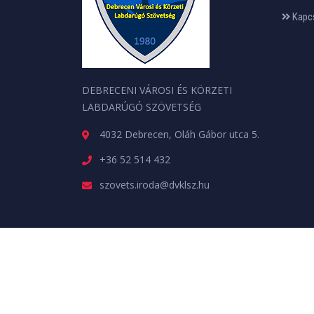
Kapc
DEBRECENI VÁROSI ÉS KÖRZETI
LABDARÚGÓ SZÖVETSÉG
4032 Debrecen, Oláh Gábor utca 5.
+36 52 514 432
szovets.iroda@dvklsz.hu
Minden jog fenntartva. © 2026 | A weboldalt a
web