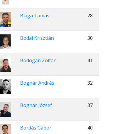
Blága Tamás
28
Bodai Krisztián
30
Bodogán Zoltán
41
Bognár András
32
Bognár József
37
Bordás Gábor
40