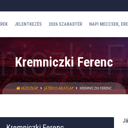
ÍREK
JELENTKEZÉS
2026 SZABADTÉR
NAPI MECCSEK, ER
Kremniczki Ferenc
KEZDŐLAP
JÁTÉKOS ADATLAP
KREMNICZKI FERENC
Já
Kremniczki Ferenc