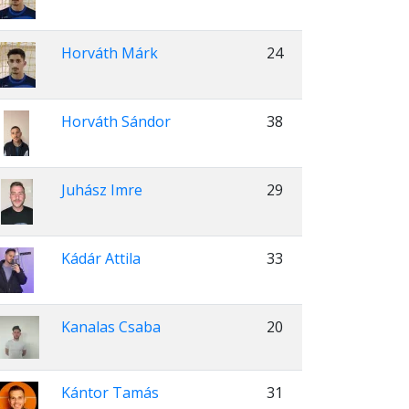
Horváth Márk
24
Horváth Sándor
38
Juhász Imre
29
Kádár Attila
33
Kanalas Csaba
20
Kántor Tamás
31