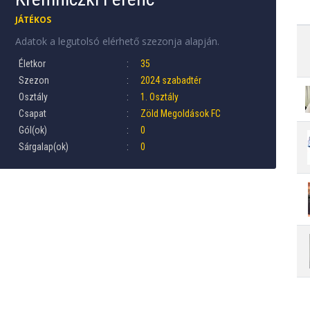
JÁTÉKOS
Adatok a legutolsó elérhető szezonja alapján.
Életkor
35
Szezon
2024 szabadtér
Osztály
1. Osztály
Csapat
Zöld Megoldások FC
Gól(ok)
0
Sárgalap(ok)
0