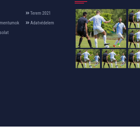
Terem 2021
mentumok
Adatvédelem
solat
24design
készítette