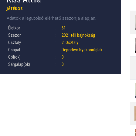
JÁTÉKOS
Adatok a legutolsó elérhető szezonja alapján.
Életkor
61
Szezon
2021 téli bajnokság
Osztály
2. Osztály
Csapat
Deportivo Nyakonrúglak
Gól(ok)
0
Sárgalap(ok)
0