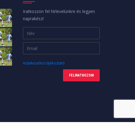
Iratkozzon fel hírlevelünkre és legyen
naprakész!
Adatkezelési tájékoztató
FELIRATKOZOM