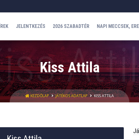
ÍREK
JELENTKEZÉS
2026 SZABADTÉR
NAPI MECCSEK, ER
Kiss Attila
KEZDŐLAP
JÁTÉKOS ADATLAP
KISS ATTILA
Já
Kiss Attila