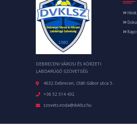
Hírek
Doku
Kapc
DEBRECENI VÁROSI ÉS KÖRZETI
LABDARÚGÓ SZÖVETSÉG
4032 Debrecen, Oláh Gábor utca 5.
+36 52 514 432
szovets.iroda@dvklsz.hu
Minden jog fenntartva. © 2026 | A weboldalt a
web