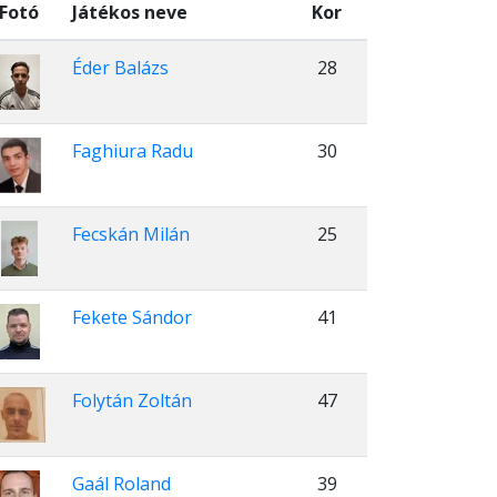
Fotó
Játékos neve
Kor
Éder Balázs
28
Faghiura Radu
30
Fecskán Milán
25
Fekete Sándor
41
Folytán Zoltán
47
Gaál Roland
39