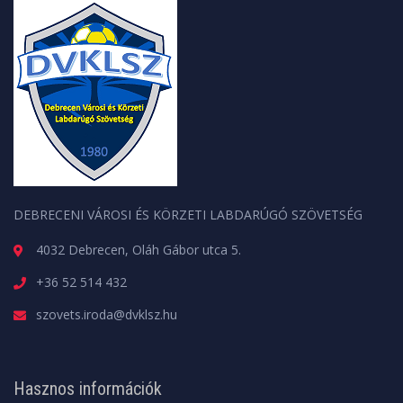
DEBRECENI VÁROSI ÉS KÖRZETI LABDARÚGÓ SZÖVETSÉG
4032 Debrecen, Oláh Gábor utca 5.
+36 52 514 432
szovets.iroda@dvklsz.hu
Hasznos információk