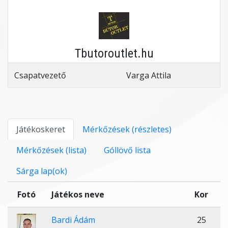
Tbutoroutlet.hu
Csapatvezető
Varga Attila
Játékoskeret
Mérkőzések (részletes)
Mérkőzések (lista)
Góllövő lista
Sárga lap(ok)
Fotó
Játékos neve
Kor
Bardi Ádám
25