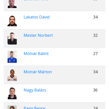
Lakatos Dávid
34
Mester Norbert
32
Molnár Bálint
27
Molnár Márton
34
Nagy Balázs
36
Papp Bence
24