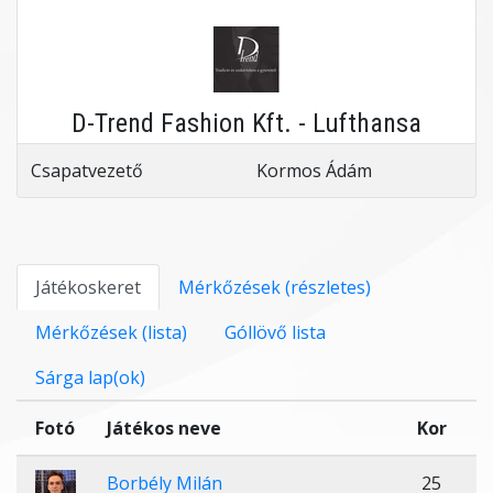
D-Trend Fashion Kft. - Lufthansa
Csapatvezető
Kormos Ádám
Játékoskeret
Mérkőzések (részletes)
Mérkőzések (lista)
Góllövő lista
Sárga lap(ok)
Fotó
Játékos neve
Kor
Borbély Milán
25