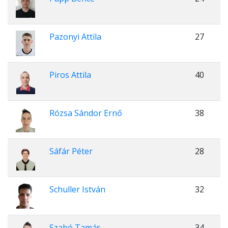
Pazonyi Attila
27
Piros Attila
40
Rózsa Sándor Ernő
38
Sáfár Péter
28
Schuller István
32
Szabó Tamás
34