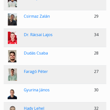
Csirmaz Zalán
29
Dr. Rácsai Lajos
34
Dudás Csaba
28
Faragó Péter
27
Gyurina János
30
Hady Lehel
32