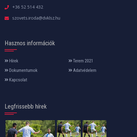
+36 52 514 432
szovets.iroda@dvklsz.hu
Hasznos információk
Hírek
Terem 2021
Dokumentumok
Adatvédelem
Kapcsolat
Legfrissebb hírek