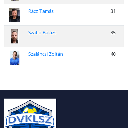
Rácz Tamás
31
Szabó Balázs
35
Szalánczi Zoltán
40