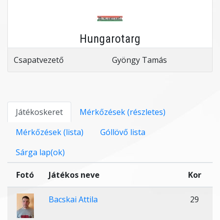
Hungarotarg
Csapatvezető
Gyöngy Tamás
Játékoskeret
Mérkőzések (részletes)
Mérkőzések (lista)
Góllövő lista
Sárga lap(ok)
Fotó
Játékos neve
Kor
Bacskai Attila
29