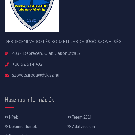
DEBRECENI VÁROSI ÉS KÖRZETI LABDARÚGÓ SZÖVETSÉG
4032 Debrecen, Oláh Gábor utca 5.
+36 52 514 432
szovets.iroda@dvklsz.hu
Hasznos információk
Hírek
Terem 2021
Dokumentumok
Adatvédelem