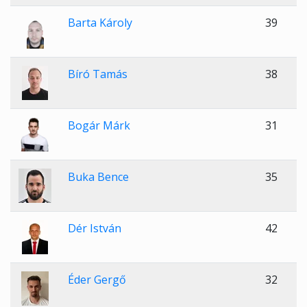
Barta Károly
39
Bíró Tamás
38
Bogár Márk
31
Buka Bence
35
Dér István
42
Éder Gergő
32