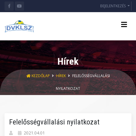
BEJELENTKEZÉS
Hírek
KEZDŐLAP
HÍREK
FELELŐSSÉGVÁLLALÁSI
NYILATKOZAT
Felelősségvállalási nyilatkozat
2021.04.01