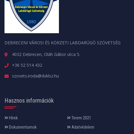
DEBRECENI VÁROSI ÉS KÖRZETI LABDARÚGÓ SZÖVETSÉG
4032 Debrecen, Oláh Gábor utca 5.
+36 52 514 432
szovets.iroda@dvklsz.hu
Hasznos információk
Hírek
Terem 2021
Dokumentumok
Adatvédelem