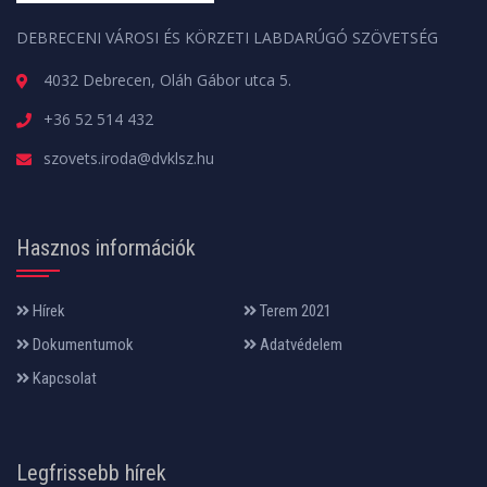
DEBRECENI VÁROSI ÉS KÖRZETI LABDARÚGÓ SZÖVETSÉG
4032 Debrecen, Oláh Gábor utca 5.
+36 52 514 432
szovets.iroda@dvklsz.hu
Hasznos információk
Hírek
Terem 2021
Dokumentumok
Adatvédelem
Kapcsolat
Legfrissebb hírek