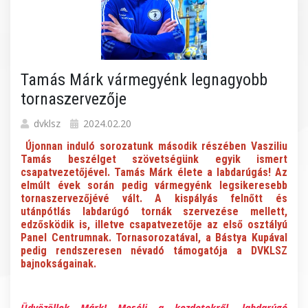
Tamás Márk vármegyénk legnagyobb
tornaszervezője
dvklsz
2024.02.20
Újonnan induló sorozatunk második részében Vasziliu
Tamás beszélget szövetségünk egyik ismert
csapatvezetőjével. Tamás Márk élete a labdarúgás! Az
elmúlt évek során pedig vármegyénk legsikeresebb
tornaszervezőjévé vált. A kispályás felnőtt és
utánpótlás labdarúgó tornák szervezése mellett,
edzősködik is, illetve csapatvezetője az első osztályú
Panel Centrumnak. Tornasorozatával, a Bástya Kupával
pedig rendszeresen névadó támogatója a DVKLSZ
bajnokságainak.
Üdvözöllek Márk! Mesélj a kezdetekről, labdarúgó