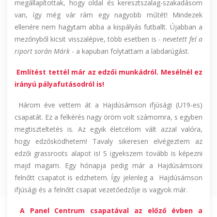
megállapítottak, hogy oldal és keresztszalag-szakadásom
van, így még vár rám egy nagyobb műtét! Mindezek
ellenére nem hagytam abba a kispályás futballt. Újabban a
mezőnyből kicsit visszalépve, több esetben is -
nevetett fel a
riport során Márk
- a kapuban folytattam a labdarúgást.
Említést tettél már az edzői munkádról. Mesélnél ez
irányú pályafutásodról is!
Három éve vettem át a Hajdúsámson ifjúsági (U19-es)
csapatát. Ez a felkérés nagy öröm volt számomra, s egyben
megtiszteltetés is. Az egyik életcélom vált azzal valóra,
hogy edzősködhetem! Tavaly sikeresen elvégeztem az
edzői grassroots alapot is! S igyekszem tovább is képezni
majd magam. Egy hónapja pedig már a Hajdúsámsoni
felnőtt csapatot is edzhetem. Így jelenleg a Hajdúsámson
ifjúsági és a felnőtt csapat vezetőedzője is vagyok már.
A Panel Centrum csapatával az előző évben a