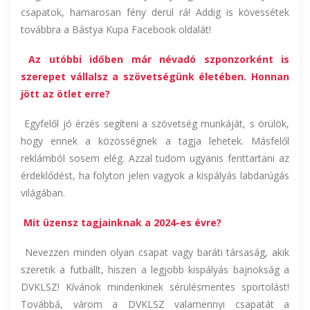
csapatok, hamarosan fény derül rá! Addig is kövessétek
továbbra a Bástya Kupa Facebook oldalát!
Az utóbbi időben már névadó szponzorként is
szerepet vállalsz a szövetségünk életében. Honnan
jött az ötlet erre?
Egyfelől jó érzés segíteni a szövetség munkáját, s örülök,
hogy ennek a közösségnek a tagja lehetek. Másfelől
reklámból sosem elég. Azzal tudom ugyanis fenttartani az
érdeklődést, ha folyton jelen vagyok a kispályás labdarúgás
világában.
Mit üzensz tagjainknak a 2024-es évre?
Nevezzen minden olyan csapat vagy baráti társaság, akik
szeretik a futballt, hiszen a legjobb kispályás bajnokság a
DVKLSZ! Kívánok mindenkinek sérülésmentes sportolást!
Továbbá, várom a DVKLSZ valamennyi csapatát a