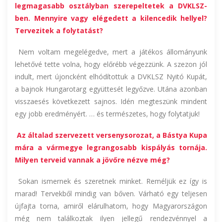
legmagasabb osztályban szerepeltetek a DVKLSZ-
ben. Mennyire vagy elégedett a kilencedik hellyel?
Tervezitek a folytatást?
Nem voltam megelégedve, mert a játékos állományunk
lehetővé tette volna, hogy előrébb végezzünk. A szezon jól
indult, mert újoncként elhódítottuk a DVKLSZ Nyitó Kupát,
a bajnok Hungarotarg együttesét legyőzve. Utána azonban
visszaesés következett sajnos. Idén megteszünk mindent
egy jobb eredményért. … és természetes, hogy folytatjuk!
Az általad szervezett versenysorozat, a Bástya Kupa
mára a vármegye legrangosabb kispályás tornája.
Milyen terveid vannak a jövőre nézve még?
Sokan ismernek és szeretnek minket. Reméljük ez így is
marad! Tervekből mindig van bőven. Várható egy teljesen
újfajta torna, amiről elárulhatom, hogy Magyarországon
még nem találkoztak ilyen jellegű rendezvénnyel a