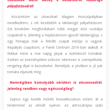
pályafutásodról!
Köszöntöm az olvasókat! Magam Hosszúpályiban
nevelkedtem, s ott kezdődött a labdarúgó pályafutásom.
Ezt követően megfordultam több megye első osztályú
csapatnál is. Jelenleg a Hajdúsámson igazolt labdarúgója, s
egy hónapja már a felnőtt csapat edzője is vagyok.
Kispályás csapatom, a Panel Centrum 2016-ban alakult. A
fiúkkal mind a mai napig járjuk a különböző tornákat.
Ezeken az eseményeken sokszor sikeresen is szerepeltünk,
rengeteg díjat is bezsebelve. Reméljük, a jövőben is jó pár
tornára eljutunk még.
Nemrégiben komolyabb sérülést is elszenvedtél.
Jelenleg rendben vagy egészségileg?
Sajnos egy kisebb műtéti beavatkozáson estem át a
térdemmel az elmúlt nyáron. Az artroszkópia után