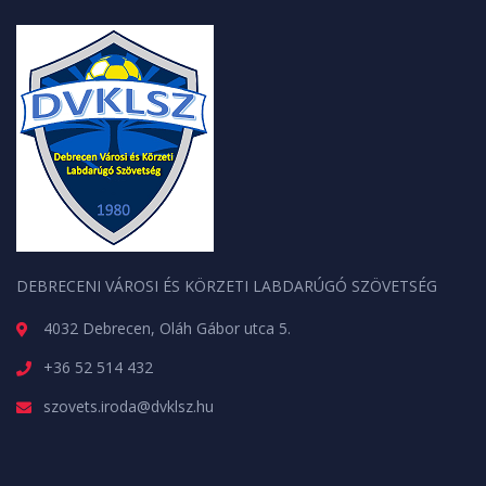
DEBRECENI VÁROSI ÉS KÖRZETI LABDARÚGÓ SZÖVETSÉG
4032 Debrecen, Oláh Gábor utca 5.
+36 52 514 432
szovets.iroda@dvklsz.hu