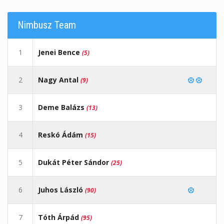
Nimbusz Team
1
Jenei Bence
(5)
2
Nagy Antal
(9)
3
Deme Balázs
(13)
4
Reskó Ádám
(15)
5
Dukát Péter Sándor
(25)
6
Juhos László
(90)
7
Tóth Árpád
(95)