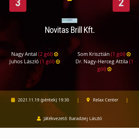
3
2
Novitas Brill Kft.
Nagy Antal
(2 gól)
Som Krisztián
(1 gól)
Juhos László
(1 gól)
Dr. Nagy-Herceg Attila
(1
gól)
2021.11.19 (péntek) 19:30
|
Relax Center
|
Játékvezető: Baradziej László