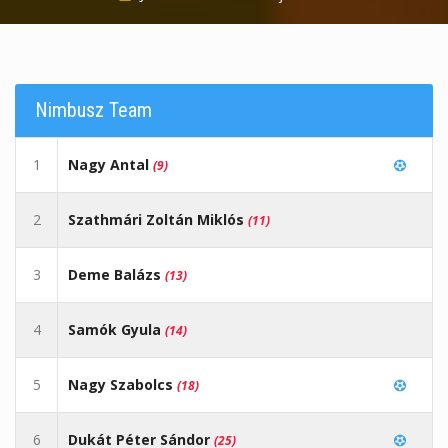
Nimbusz Team
1
Nagy Antal
(9)
2
Szathmári Zoltán Miklós
(11)
3
Deme Balázs
(13)
4
Samók Gyula
(14)
5
Nagy Szabolcs
(18)
6
Dukát Péter Sándor
(25)