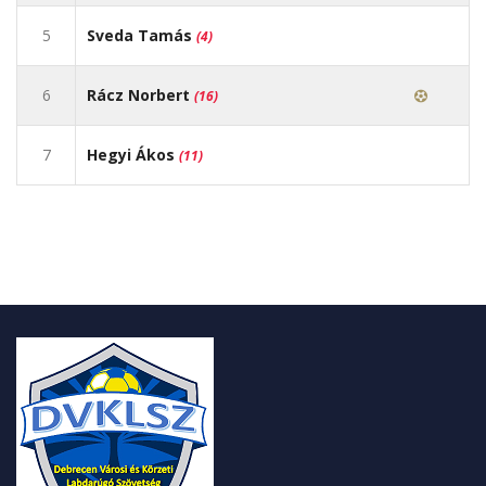
5
Sveda Tamás
(4)
6
Rácz Norbert
(16)
7
Hegyi Ákos
(11)