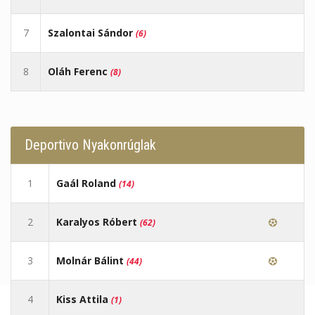
7
Szalontai Sándor
(6)
8
Oláh Ferenc
(8)
Deportivo Nyakonrúglak
1
Gaál Roland
(14)
2
Karalyos Róbert
(62)
3
Molnár Bálint
(44)
4
Kiss Attila
(1)