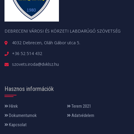
DEBRECENI VÁROSI ÉS KÖRZETI LABDARÚGÓ SZÖVETSÉG
4032 Debrecen, Oláh Gábor utca 5.
+36 52 514 432
szovets.iroda@dvklsz.hu
Hasznos információk
Hírek
Terem 2021
Dokumentumok
Adatvédelem
Kapcsolat