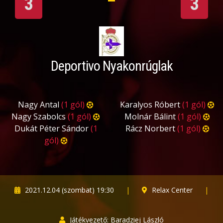
3
3
Deportivo Nyakonrúglak
Nagy Antal
(1 gól)
Karalyos Róbert
(1 gól)
Nagy Szabolcs
(1 gól)
Molnár Bálint
(1 gól)
Dukát Péter Sándor
(1
Rácz Norbert
(1 gól)
gól)
2021.12.04 (szombat) 19:30
|
Relax Center
|
Játékvezető: Baradziej László