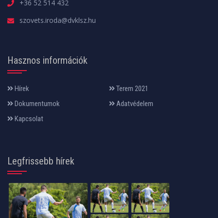
+36 52 514 432
szovets.iroda@dvklsz.hu
Hasznos információk
Hírek
Terem 2021
Dokumentumok
Adatvédelem
Kapcsolat
Legfrissebb hírek