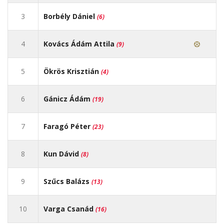
3
Borbély Dániel
(6)
4
Kovács Ádám Attila
(9)
5
Ökrös Krisztián
(4)
6
Gánicz Ádám
(19)
7
Faragó Péter
(23)
8
Kun Dávid
(8)
9
Szűcs Balázs
(13)
10
Varga Csanád
(16)