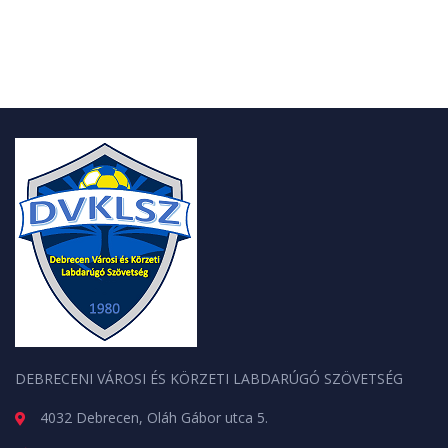
DEBRECENI VÁROSI ÉS KÖRZETI LABDARÚGÓ SZÖVETSÉG
4032 Debrecen, Oláh Gábor utca 5.