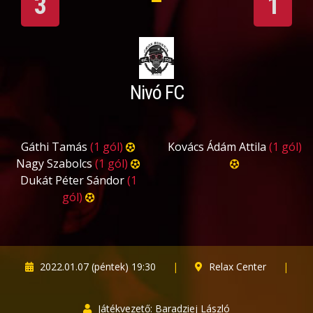
3
1
Nivó FC
Gáthi Tamás
(1 gól)
Kovács Ádám Attila
(1 gól)
Nagy Szabolcs
(1 gól)
Dukát Péter Sándor
(1
gól)
2022.01.07 (péntek) 19:30
|
Relax Center
|
Játékvezető: Baradziej László