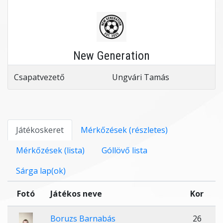
New Generation
Csapatvezető
Ungvári Tamás
Játékoskeret
Mérkőzések (részletes)
Mérkőzések (lista)
Góllövő lista
Sárga lap(ok)
Fotó
Játékos neve
Kor
Boruzs Barnabás
26