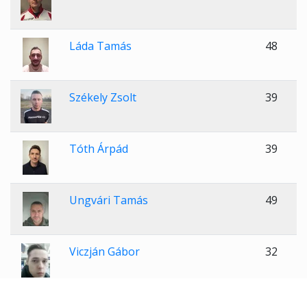
Láda Tamás
48
Székely Zsolt
39
Tóth Árpád
39
Ungvári Tamás
49
Viczján Gábor
32