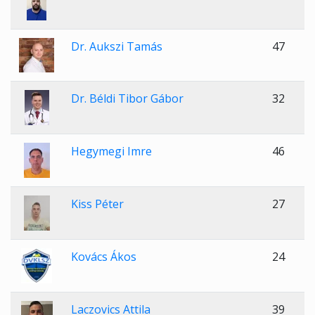
Dr. Aukszi Tamás
47
Dr. Béldi Tibor Gábor
32
Hegymegi Imre
46
Kiss Péter
27
Kovács Ákos
24
Laczovics Attila
39