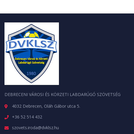
DEBRECENI VÁROSI ÉS KÖRZETI LABDARÚGÓ SZÖVETSÉG
4032 Debrecen, Oláh Gábor utca 5.
+36 52 514 432
szovets.iroda@dvklsz.hu