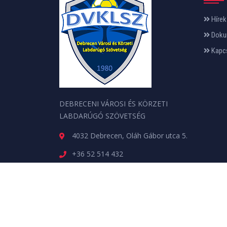
Hírek
Doku
Kapc
DEBRECENI VÁROSI ÉS KÖRZETI
LABDARÚGÓ SZÖVETSÉG
4032 Debrecen, Oláh Gábor utca 5.
+36 52 514 432
szovets.iroda@dvklsz.hu
Minden jog fenntartva. © 2026 | A weboldalt a
web