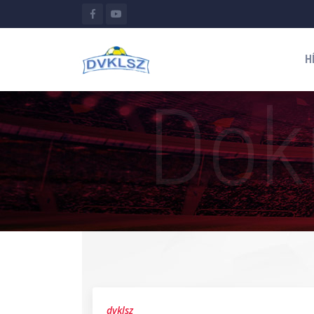
H
dvklsz