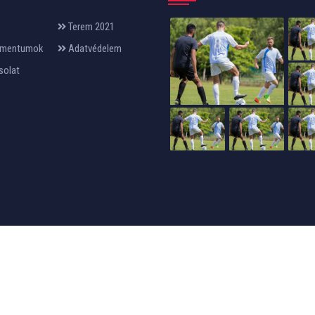
Terem 2021
mentumok
Adatvédelem
solat
24design
készítette