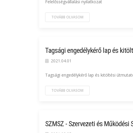
Felelősségvállalási nyilatkozat
TOVÁBB OLVASOM
Tagsági engedélykérő lap és kitöl
2021.04.01
Tagsági engedélykérő lap és kitöltési útmutat
TOVÁBB OLVASOM
SZMSZ - Szervezeti és Működési 