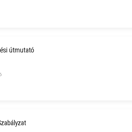
tési útmutató
ó
Szabályzat