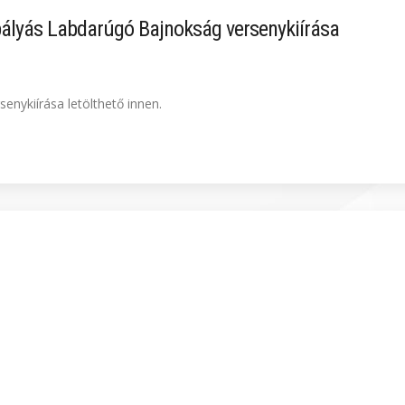
pályás Labdarúgó Bajnokság versenykiírása
enykiírása letölthető innen.