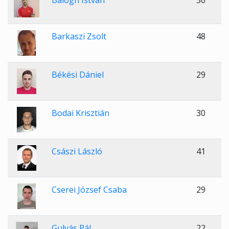
Balogh István
30
Barkaszi Zsolt
48
Békési Dániel
29
Bodai Krisztián
30
Császi László
41
Cserei József Csaba
29
Gulyás Pál
22