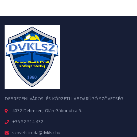
DEBRECENI VÁROSI ÉS KÖRZETI LABDARÚGÓ SZÖVETSÉG
4032 Debrecen, Oláh Gábor utca 5.
+36 52 514 432
szovets.iroda@dvklsz.hu