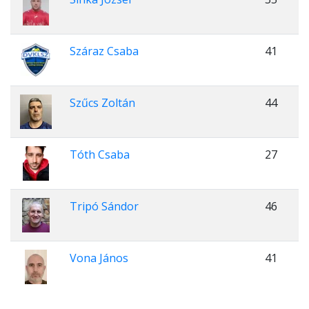
Száraz Csaba
41
Szűcs Zoltán
44
Tóth Csaba
27
Tripó Sándor
46
Vona János
41