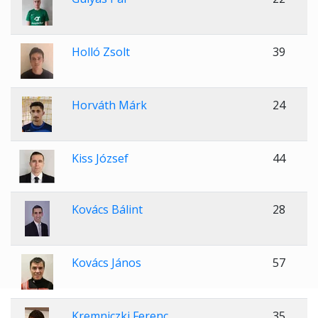
Holló Zsolt
39
Horváth Márk
24
Kiss József
44
Kovács Bálint
28
Kovács János
57
Kremniczki Ferenc
35