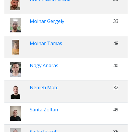
Molnár Gergely
33
Molnár Tamás
48
Nagy András
40
Németi Máté
32
Sánta Zoltán
49
Sinka József
35